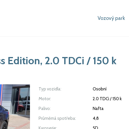
Vozový park
 Edition, 2.0 TDCi / 150 k
Typ vozidla:
Osobní
Motor:
2.0 TDCi / 150 k
Palivo:
Nafta
Průměrná spotřeba:
4,8
Karoserie:
5D