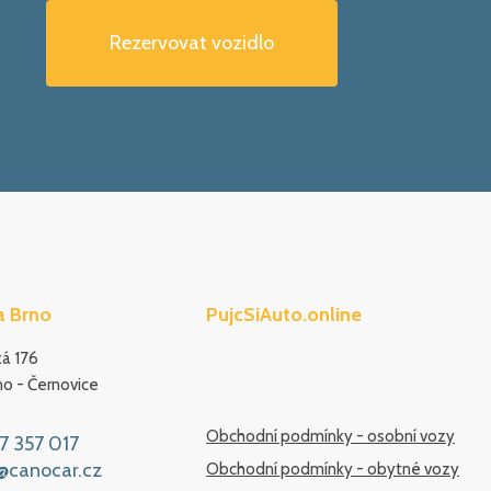
Rezervovat vozidlo
 Brno
PujcSiAuto.online
á 176
o - Černovice
Obchodní podmínky - osobní vozy
7 357 017
@canocar.cz
Obchodní podmínky - obytné vozy