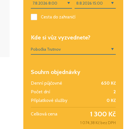
Cesta do zahraničí
Kde si vůz vyzvednete?
Souhrn objednávky
Denní půjčovné
650 Kč
Počet dní
2
Příplatkové služby
0 Kč
1 300 Kč
Celková cena
1 074,38 Kč bez DPH