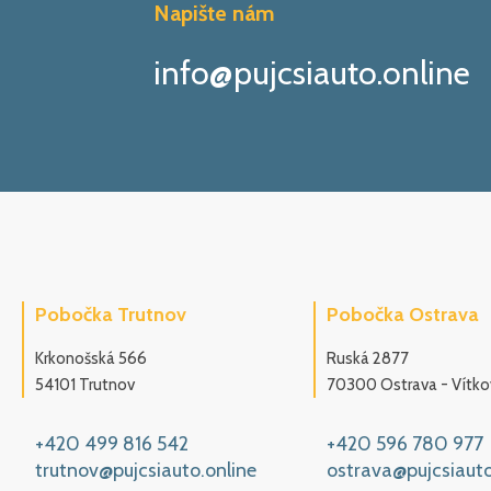
Napište nám
info@pujcsiauto.online
Pobočka Trutnov
Pobočka Ostrava
Krkonošská 566
Ruská 2877
54101 Trutnov
70300 Ostrava - Vítko
+420 499 816 542
+420 596 780 977
trutnov@pujcsiauto.online
ostrava@pujcsiauto