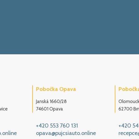
Pobočka Opava
Pobočka
Janská 1660/28
Olomouck
vice
74601 Opava
62700 Brn
+420 553 760 131
+420 54
.online
opava@pujcsiauto.online
recepce